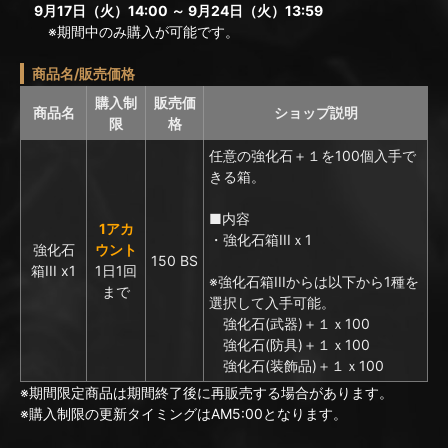
9月17日（火）14:00 ～ 9月24日（火）13:59
※期間中のみ購入が可能です。
商品名/販売価格
購入制
販売価
商品名
ショップ説明
限
格
任意の強化石＋１を100個入手で
きる箱。
■内容
1アカ
・強化石箱IIIｘ1
強化石
ウント
150 BS
箱III x1
1日1回
※強化石箱IIIからは以下から1種を
まで
選択して入手可能。
強化石(武器)＋１ｘ100
強化石(防具)＋１ｘ100
強化石(装飾品)＋１ｘ100
※期間限定商品は期間終了後に再販売する場合があります。
※購入制限の更新タイミングはAM5:00となります。