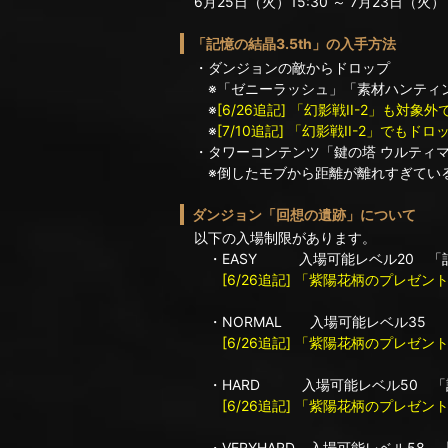
6月25日（火）15:30 ～ 7月23日（火）1
「記憶の結晶3.5th」の入手方法
・ダンジョンの敵からドロップ
※「ゼニーラッシュ」「素材ハンティン
※
[6/26追記] 「幻影戦II-2」も
※
[7/10追記] 「幻影戦II-2」でも
・タワーコンテンツ「鍵の塔 ウルティ
※倒したモブから距離が離れすぎている
ダンジョン「回想の遺跡」について
以下の入場制限があります。
・EASY 入場可能レベル20 「記憶の
[6/26追記] 「紫陽花柄のプレゼン
・NORMAL 入場可能レベル35 「記
[6/26追記] 「紫陽花柄のプレゼン
・HARD 入場可能レベル50 「記憶の
[6/26追記] 「紫陽花柄のプレゼン
・VERYHARD 入場可能レベル58 「記