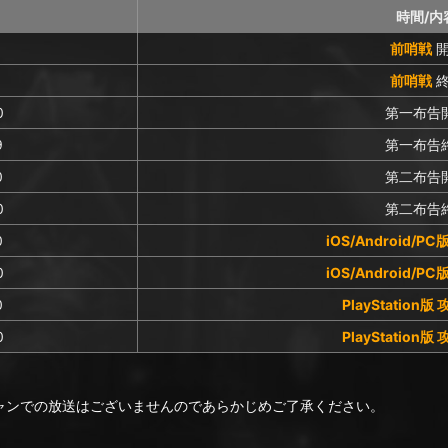
時間/内
前哨戦
開
前哨戦
終
0
第一布告
9
第一布告
0
第二布告
0
第二布告
0
iOS/Android/P
0
iOS/Android/P
0
PlayStation版
0
PlayStation版
はビモチャンでの放送はございませんのであらかじめご了承ください。