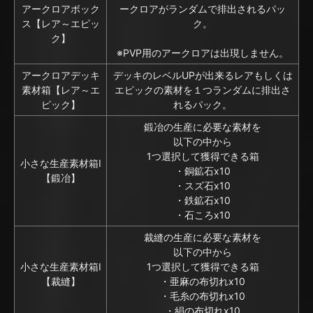
アークロアボック
ークロアがランダムで排出されるパッ
ス【レア～エピッ
ク。
ク】
※PVP用のアークロアは出現しません。
アークロアデッキ
デッキのレベルUPが出来るレアもしくは
素材箱【レア～エ
エピックの素材を１つランダムに排出さ
ピック】
れるパック。
鍛冶の生産に必要な素材を
以下の中から
1つ選択して獲得できる箱
小さな生産素材箱I
・銅鉱石x10
【鍛冶】
・スズ石x10
・鉄鉱石x10
・石ころx10
裁縫の生産に必要な素材を
以下の中から
小さな生産素材箱I
1つ選択して獲得できる箱
【裁縫】
・亜麻の布切れx10
・毛糸の布切れx10
・絹の布切れx10