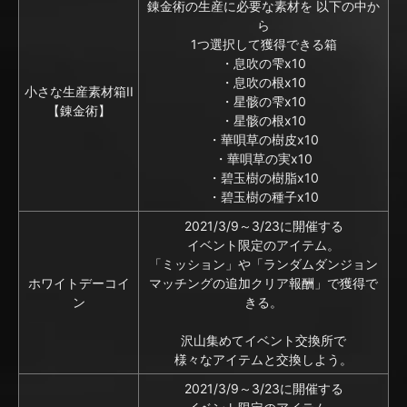
錬金術の生産に必要な素材を 以下の中か
ら
1つ選択して獲得できる箱
・息吹の雫x10
・息吹の根x10
小さな生産素材箱II
・星骸の雫x10
【錬金術】
・星骸の根x10
・華唄草の樹皮x10
・華唄草の実x10
・碧玉樹の樹脂x10
・碧玉樹の種子x10
2021/3/9～3/23に開催する
イベント限定のアイテム。
「ミッション」や「ランダムダンジョン
ホワイトデーコイ
マッチングの追加クリア報酬」で獲得で
ン
きる。
沢山集めてイベント交換所で
様々なアイテムと交換しよう。
2021/3/9～3/23に開催する