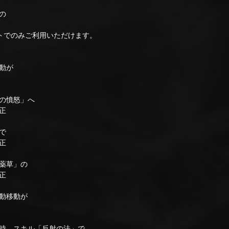
の
でのみご利用いただけます。
動が
の憤怒」へ
正
で
正
薬草」の
正
動移動が
時、スキル「反射の法」で