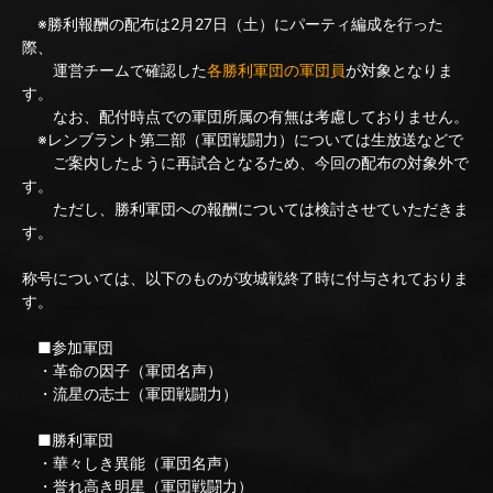
※勝利報酬の配布は2月27日（土）にパーティ編成を行った
際、
運営チームで確認した
各勝利軍団の軍団員
が対象となりま
す。
なお、配付時点での軍団所属の有無は考慮しておりません。
※レンブラント第二部（軍団戦闘力）については生放送などで
ご案内したように再試合となるため、今回の配布の対象外で
す。
ただし、勝利軍団への報酬については検討させていただきま
す。
称号については、以下のものが攻城戦終了時に付与されておりま
す。
■参加軍団
・革命の因子（軍団名声）
・流星の志士（軍団戦闘力）
■勝利軍団
・華々しき異能（軍団名声）
・誉れ高き明星（軍団戦闘力）