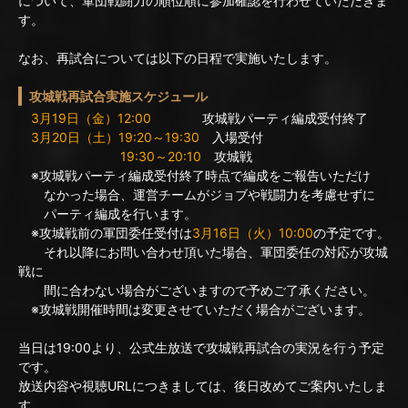
について、軍団戦闘力の順位順に参加確認を行わせていただきま
す。
なお、再試合については以下の日程で実施いたします。
攻城戦再試合実施スケジュール
3月19日（金）12:00
攻城戦パーティ編成受付終了
3月20日（土）19:20～19:30
入場受付
19:30～20:10
攻城戦
※攻城戦パーティ編成受付終了時点で編成をご報告いただけ
なかった場合、運営チームがジョブや戦闘力を考慮せずに
パーティ編成を行います。
※攻城戦前の軍団委任受付は
3月16日（火）10:00
の予定です。
それ以降にお問い合わせ頂いた場合、軍団委任の対応が攻城
戦に
間に合わない場合がございますので予めご了承ください。
※攻城戦開催時間は変更させていただく場合がございます。
当日は19:00より、公式生放送で攻城戦再試合の実況を行う予定
です。
放送内容や視聴URLにつきましては、後日改めてご案内いたしま
す。