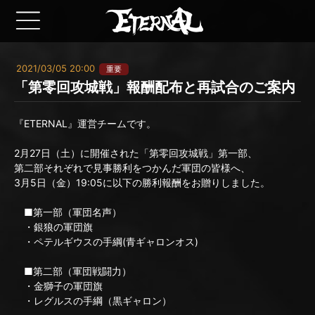
2021/03/05 20:00
重要
「第零回攻城戦」報酬配布と再試合のご案内
『ETERNAL』運営チームです。
2月27日（土）に開催された「第零回攻城戦」第一部、
第二部それぞれで見事勝利をつかんだ軍団の皆様へ、
3月5日（金）19:05に以下の勝利報酬をお贈りしました。
■第一部（軍団名声）
・銀狼の軍団旗
・ペテルギウスの手綱(青ギャロンオス)
■第二部（軍団戦闘力）
・金獅子の軍団旗
・レグルスの手綱（黒ギャロン）