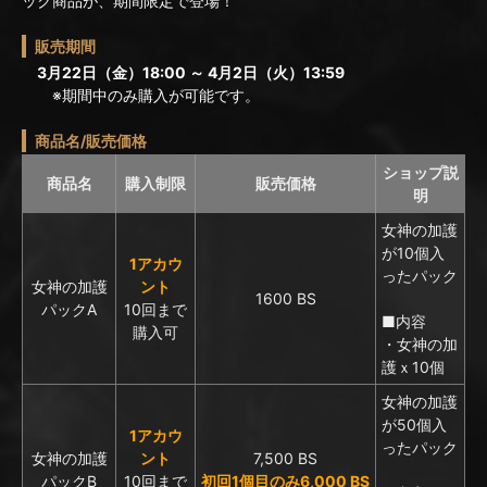
ック商品が、期間限定で登場！
販売期間
3月22日（金）18:00 ～ 4月2日（火）13:59
※期間中のみ購入が可能です。
商品名/販売価格
ショップ説
商品名
購入制限
販売価格
明
女神の加護
が10個入
1アカウ
ったパック
女神の加護
ント
1600 BS
パックA
10回まで
■内容
購入可
・女神の加
護ｘ10個
女神の加護
が50個入
1アカウ
ったパック
女神の加護
ント
7,500 BS
パックB
10回まで
初回1個目のみ6,000 BS