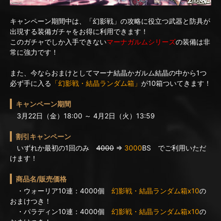
キャンペーン期間中は、「幻影戦」の攻略に役立つ武器と防具が
出現する装備ガチャをお得に利用できます！
このガチャでしか入手できない
マーナガルムシリーズ
の装備は非
常に強力です！
また、今ならおまけとしてマーナ結晶かガルム結晶の中から1つ
必ず手に入る
「幻影戦・結晶ランダム箱」
が10箱ついてきます！
キャンペーン期間
3月22日（金）18:00 ～ 4月2日（火）13:59
割引キャンペーン
いずれか最初の1回のみ
4000
⇒
3000
BS でご利用いただ
けます！
商品名/販売価格
・ウォーリア10連：4000個
幻影戦・結晶ランダム箱x10
の
おまけつき！
・パラディン10連：4000個
幻影戦・結晶ランダム箱x10
の