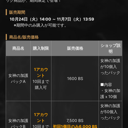
ック商品が、期間限定で登場！
販売期間
10月24日（火）14:00 ～ 11月7日（火）13:59
※期間中のみ購入が可能です。
商品名/販売価格
ショップ説
商品名
購入制限
販売価格
明
女神の加護
が10個入
1アカウ
ったパック
女神の加護
ント
1600 BS
パックA
10回まで
■内容
購入可
・女神の加
護ｘ10個
女神の加護
が50個入
1アカウ
ったパック
女神の加護
ント
7,500 BS
パックB
10回まで
初回1個目のみ6,000 BS