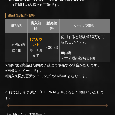
※期間中のみ購入が可能です。
商品名/販売価格
購入制
販売価
商品名
ショップ説明
限
格
使用すると経験値50万が得
1アカウ
られるアイテム
世界樹の祝
ント
300 BS
福 1個
毎日1回
■内容
まで
・世界樹の祝福ｘ1個
※期間限定商品は期間終了後に再販売する場合があります。
※画像はイメージです。
※購入制限の更新タイミングはAM5:00となります。
それでは、引き続き『ETERNAL』をよろしくお願いいたしま
す。
『ETERNAL』運営チーム