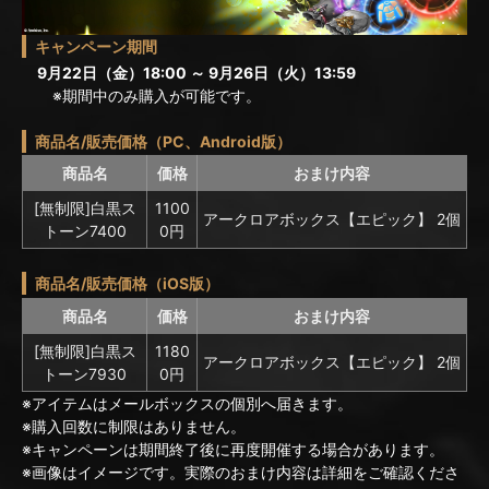
キャンペーン期間
9月22日（金）18:00 ～ 9月26日（火）13:59
※期間中のみ購入が可能です。
商品名/販売価格（PC、Android版）
商品名
価格
おまけ内容
[無制限]白黒ス
1100
アークロアボックス【エピック】 2個
トーン7400
0円
商品名/販売価格（iOS版）
商品名
価格
おまけ内容
[無制限]白黒ス
1180
アークロアボックス【エピック】 2個
トーン7930
0円
※アイテムはメールボックスの個別へ届きます。
※購入回数に制限はありません。
※キャンペーンは期間終了後に再度開催する場合があります。
※画像はイメージです。実際のおまけ内容は詳細をご確認くださ