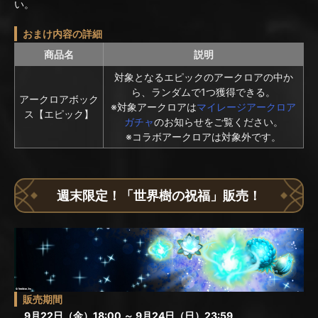
い。
おまけ内容の詳細
商品名
説明
対象となるエピックのアークロアの中か
ら、ランダムで1つ獲得できる。
アークロアボック
※対象アークロアは
マイレージアークロア
ス【エピック】
ガチャ
のお知らせをご覧ください。
※コラボアークロアは対象外です。
週末限定！「世界樹の祝福」販売！
販売期間
9月22日（金）18:00 ～ 9月24日（日）23:59