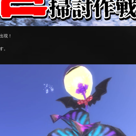
出現！
す。