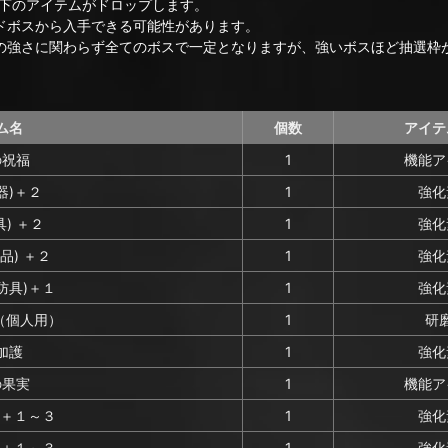
下のアイテムがドロップします。
ドボスから入手できる可能性があります。
の強さに関わらず全てのボスで一定となりますが、強いボスほど抽選枠
ム名
個数
アイテ
の祝福
1
機能ア
器)＋２
1
強化
) ＋２
1
強化
品) ＋２
1
強化
防具)＋１
1
強化
（個人用）
1
研
加護
1
強化
の果実
1
機能ア
)＋１～３
1
強化
)＋１～３
1
強化