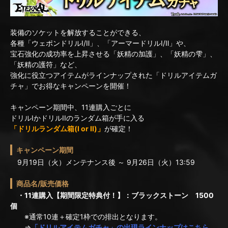
装備のソケットを解放することができる、
各種「ウェポンドリルⅠ/Ⅱ」、「アーマードリルⅠ/Ⅱ」や、
宝石強化の成功率を上昇させる「妖精の加護」、「妖精の雫」、
「妖精の護符」など、
強化に役立つアイテムがラインナップされた「ドリルアイテムガ
チャ」でお得なキャンペーンを開催！
キャンペーン期間中、11連購入ごとに
ドリルIかドリルIIのランダム箱が手に入る
「ドリルランダム箱(I or II)」
が確定！
キャンペーン期間
9月19日（火）メンテナンス後 ～ 9月26日（火）13:59
商品名/販売価格
・11連購入【期間限定特典付！】：ブラックストーン 1500
個
※通常10連＋確定1枠での排出となります。
⇒
「ドリルアイテムガチャ」の出現ラインナップはこちら