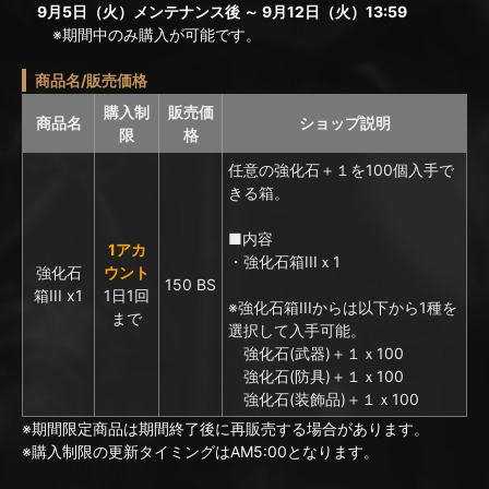
9月5日（火）メンテナンス後 ～ 9月12日（火）13:59
※期間中のみ購入が可能です。
商品名/販売価格
購入制
販売価
商品名
ショップ説明
限
格
任意の強化石＋１を100個入手で
きる箱。
■内容
1アカ
・強化石箱IIIｘ1
強化石
ウント
150 BS
箱III x1
1日1回
※強化石箱IIIからは以下から1種を
まで
選択して入手可能。
強化石(武器)＋１ｘ100
強化石(防具)＋１ｘ100
強化石(装飾品)＋１ｘ100
※期間限定商品は期間終了後に再販売する場合があります。
※購入制限の更新タイミングはAM5:00となります。