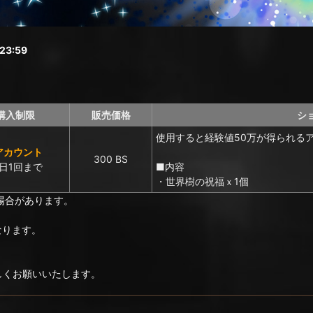
3:59
購入制限
販売価格
シ
使用すると経験値50万が得られる
アカウント
300 BS
日1回まで
■内容
・世界樹の祝福ｘ1個
場合があります。
なります。
ろしくお願いいたします。