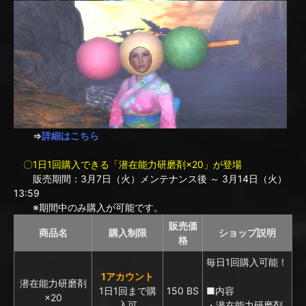
⇒
詳細はこちら
〇1日1回購入できる「潜在能力研磨剤×20」が登場
販売期間：3月7日（火）メンテナンス後 ～ 3月14日（火）
13:59
※期間中のみ購入が可能です。
販売価
商品名
購入制限
ショップ説明
格
毎日1回購入可能！
1アカウント
潜在能力研磨剤
1日1回まで購
150 BS
■内容
×20
入可
・潜在能力研磨剤