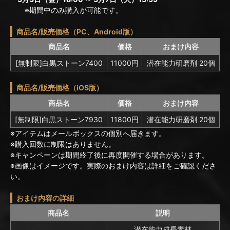
※期間中のみ購入が可能です。
商品名/販売価格（PC、Android版）
商品名
価格
おまけ内容
[無制限]白黒ストーン7400
11000円
潜在能力研磨剤 20個
商品名/販売価格（iOS版）
商品名
価格
おまけ内容
[無制限]白黒ストーン7930
11800円
潜在能力研磨剤 20個
※アイテムはメールボックスの個別へ届きます。
※購入回数に制限はありません。
※キャンペーンは期間終了後に再度開催する場合があります。
※画像はイメージです。実際のおまけ内容は詳細をご確認くださ
い。
おまけ内容の詳細
商品名
説明
潜在能力成長素材