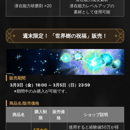
潜在能力研磨剤 ×20
潜在能力レベルアップの
素材として使用可能
週末限定！ 「世界樹の祝福」販売！
販売期間
3月3日（金）18:00 ～ 3月5日（日）23:59
※期間中のみ購入が可能です。
商品名/販売価格
購入制
販売価
商品名
ショップ説明
限
格
使用すると経験値50万が得
1アカウ