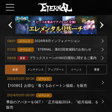
08/01
2026年8月インフォメーション
イベント
07/20
「ETERNAL」第62回攻城戦のお知らせ
イベント
06/08
ブラックストーンの180日償却に関するご案内
重要
新着
メンテナンス
アップデート
イベント
重要
2024/01/01 00:00
イベント
【100BS】お得な「着ぐるみイートン福箱」を販売
2024/01/01 00:00
イベント
季節のアバターをGET！「正月福箱2024」「睦月福箱」を
販売