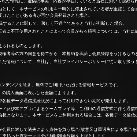
供された情報に、虚偽の事実・内容が存在していると当社において認めら
理由として、本サービスの利用を一時的に停止されている者が重複して会
受けたことがある者が再び会員登録された場合。
登録することに関して、著しく不適当であると当社が判断した場合。
第三者に不正使用されたことによって会員が被る損害については、当社に
えられるものとします。
や親権者等の方の同意を得てから、本規約を承諾し会員登録をうけるもの
された情報について、当社は、当社プライバシーポリシーに従い取り扱う
びコンテンツを除き、無料でご利用いただける情報サービスです。
トの購入画面に表示した金額によります。
及び各種データ通信接続状況によって利用できない期間が発生します。
ロード及び本アプリによるゲームプレイ等、ご利用の通信方式に伴う通信
負担となります。本サービスをご利用される場合には、各種データ通信
が会員に対して過失により責任を負う場合(故意又は重過失による場合を
に支払った直近一ヶ月分の利用料金総額を上限とします。