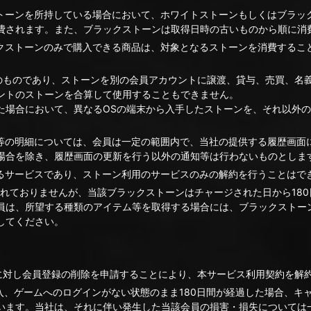
ストーンを所持している場合において、ホワイトストーンもしくはブラッ
費されます。また、ブラックストーンは取得日時の古いものから順に消
ックストーンのみで購入できる商品は、対象となるストーンを消費するこ
有のものであり、ストーンを別の会員アカウントに譲渡、貸与、売買、名
ントのストーンを合算して使用することもできません。
た場合において、異なるOSの端末から入手したストーンを、それ以外の
歴等の明細については、会員は一定の範囲内で、当社の提供する履歴画面
場合を除き、履歴画面の更新を行う以外の通知等は行わないものとしま
するサービスであり、ストーン利用のサービスのみの解約を行うことはで
されておりませんが、当該ブラックストーンはチャージされた日から18
員は、所望する種類のアイテム等を取得する場合には、ブラックストーン
してください。
社に対し会員登録の削除を申請することにより、本サービス利用契約を解
入、ゲームへのログインがない状態のまま180日間が経過した場合、キ
います。当社は、それに伴い発生した当該会員の損害・損失については