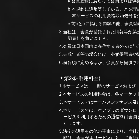
a.会員登録にあたって会員より提
b.本規約に違反等していることを
本サービスの利用資格取消処分を
c.前aとbに掲げる内容の他、会員
3.当社は、会員が登録された情報等が
一切責任を負いません。
4.会員は日本国内に在住する者のみに与
5.未成年者等の場合には、必ず保護者
6.前各項に定めるほか、会員から提供
第2条(利用料金)
1.本サービスは、一部のサービスおよ
2.本サービスの利用料金は、各マーケッ
3.本サービスではサーバメンテナンス
4.本サービスでは、本アプリのダウン
ービスを利用するための通信料は会員
たします。
5.法令の適用その他の事由により、当社
額は、会員が本サービスに対して当社