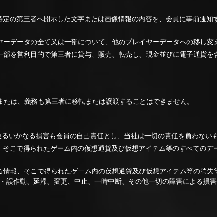
不特定の第三者へ開示した文字または画像情報の内容を、会員に事前通知
イヤーデータの全て又は一部について、他のプレイヤーデータへの移し変
は一部を営利目的で第三者に貸与、販売、転売し、現金並びに電子通貨を
または、義務も第三者に移転または譲渡することはできません。
が被るいかなる損害も会員の自己責任とし、当社は一切の責任を負わない
報、そこで得られたゲーム内の仮想通貨及び仮想アイテム等のすべてのデ
ゆる情報、そこで得られたゲーム内の仮想通貨及び仮想アイテム等の消失
敗・誤作動、延滞、変更、中止、一時中断、その他一切の障害による損害