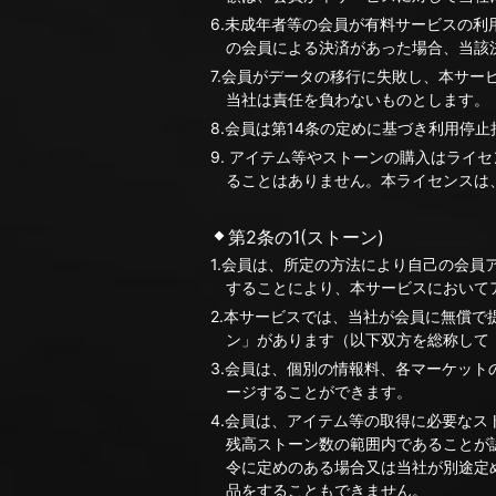
6.未成年者等の会員が有料サービスの
の会員による決済があった場合、当該
7.会員がデータの移行に失敗し、本サ
当社は責任を負わないものとします。
8.会員は第14条の定めに基づき利用
9. アイテム等やストーンの購入はラ
ることはありません。本ライセンスは
第2条の1(ストーン)
1.会員は、所定の方法により自己の会
することにより、本サービスにおいて
2.本サービスでは、当社が会員に無償
ン」があります（以下双方を総称して
3.会員は、個別の情報料、各マーケッ
ージすることができます。
4.会員は、アイテム等の取得に必要な
残高ストーン数の範囲内であることが
令に定めのある場合又は当社が別途定
品をすることもできません。