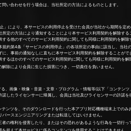
して問い合わせを行う場合は、当社所定の方法によるものとします。
用停止」により、本サービスの利用停止を受けた会員が当社から期間を定
社所定の方法により通知することにより本サービス利用契約を解除する
供する他のすべてのサービス利用契約に関しても同様に利用契約を解除
、本規約第4条「サービスの利用停止」の各項所定の事由に該当し、当社
ずに、事前の通知なしに直ちに本サービス利用契約を解除することがで
供するほかのすべてのサービス利用契約に関しても同様に利用契約を解
約の解除により会員に生じた損害につき、一切責任を負いません。
する、画像・映像・音楽・文章・プログラム・情報等(以下「コンテンツ
許諾したライセンサーに帰属し、会員は当社及びライセンサーの許諾を
。
コンテンツを、そのダウンロードを行った本アプリ対応機種端末上でのみ
リバースエンジニアリングまたは転送してはいけません。
第三者の権利を侵害したり、またはその恐れがあるような行為を一切行っ
範囲を超えて本サービスに係るコンテンツを使用することはできません。