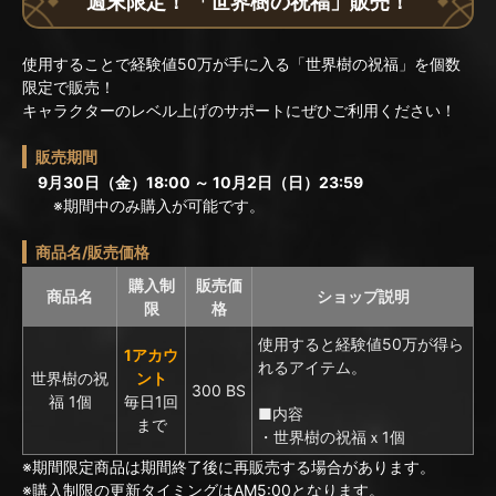
週末限定！ 「世界樹の祝福」販売！
使用することで経験値50万が手に入る「世界樹の祝福」を個数
限定で販売！
キャラクターのレベル上げのサポートにぜひご利用ください！
販売期間
9月30日（金）18:00 ～ 10月2日（日）23:59
※期間中のみ購入が可能です。
商品名/販売価格
購入制
販売価
商品名
ショップ説明
限
格
使用すると経験値50万が得ら
1アカウ
れるアイテム。
世界樹の祝
ント
300 BS
福 1個
毎日1回
■内容
まで
・世界樹の祝福ｘ1個
※期間限定商品は期間終了後に再販売する場合があります。
※購入制限の更新タイミングはAM5:00となります。