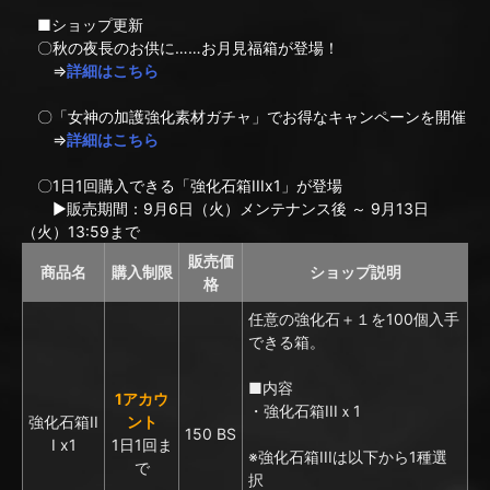
■ショップ更新
〇秋の夜長のお供に……お月見福箱が登場！
⇒
詳細はこちら
〇「女神の加護強化素材ガチャ」でお得なキャンペーンを開催
⇒
詳細はこちら
〇1日1回購入できる「強化石箱IIIx1」が登場
▶販売期間：9月6日（火）メンテナンス後 ～ 9月13日
（火）13:59まで
販売価
商品名
購入制限
ショップ説明
格
任意の強化石＋１を100個入手
できる箱。
■内容
1アカウ
・強化石箱IIIｘ1
強化石箱II
ント
150 BS
I x1
1日1回ま
※強化石箱IIIは以下から1種選
で
択