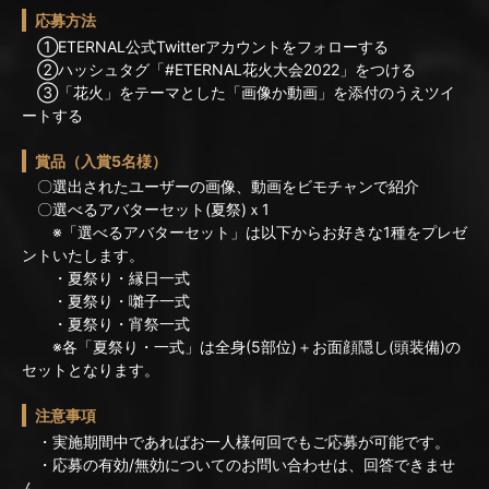
応募方法
①ETERNAL公式Twitterアカウントをフォローする
②ハッシュタグ「#ETERNAL花火大会2022」をつける
③「花火」をテーマとした「画像か動画」を添付のうえツイ
ートする
賞品（入賞5名様）
〇選出されたユーザーの画像、動画をビモチャンで紹介
〇選べるアバターセット(夏祭)ｘ1
※「選べるアバターセット」は以下からお好きな1種をプレゼ
ントいたします。
・夏祭り・縁日一式
・夏祭り・囃子一式
・夏祭り・宵祭一式
※各「夏祭り・一式」は全身(5部位)＋お面顔隠し(頭装備)の
セットとなります。
注意事項
・実施期間中であればお一人様何回でもご応募が可能です。
・応募の有効/無効についてのお問い合わせは、回答できませ
ん。