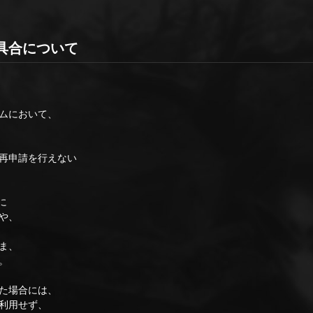
具合について
ムにおいて、
再申請を行えない
、
に
や、
ま、
。
た場合には、
利用せず、