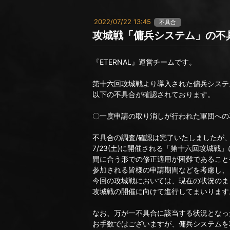
2022/07/22 13:45
不具合
攻城戦「傭兵システム」の不
『ETERNAL』運営チームです。
第十六回攻城戦より導入された傭兵システ
以下の不具合が確認されております。
〇一度申請の取り消しが行われた軍団への
不具合の調査/確認は完了いたしましたが
7/23(土)に開催される「第十六回攻城戦」
間に合う形での修正適用が困難であること
参加される皆様の申請期間などを考慮し、
今回の攻城戦においては、現在の状況のま
攻城戦の開催に向けて進行してまいります
なお、万が一不具合に該当する状況となっ
お手数ではございますが、傭兵システムを