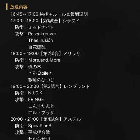
放送内容
16:45～17:00 挨拶＋ルール＆報酬説明
17:00～18:00【第1試合】シラヌイ
防衛：ミッドナイト
攻撃：Rosenkreuzer
Thee_ilusión
百花繚乱
18:00～19:00【第2試合】メリッサ
防衛：Ｍore.and.Ｍore
攻撃：楓の木
＊Я･Étoile＊
微睡のひつじ
19:00～20:00【第3試合】レンブラント
防衛：N.I.D.K
攻撃：FRINGE
こんすたんと
アル・プラザ
20:00～21:00【第4試合】アステル
防衛：SpicaPlanB
攻撃：平成狸合戦
わからせ団