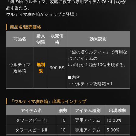
「鍵の塔 ウルティマ」攻略に役立つ専用アイテムのいずれかが
必ず当たる、
ウルティマ攻略箱がショップに登場！
商品名/販売価格
購入
販売価
商品名
効果説明
制限
格
「鍵の塔ウルティマ」で有用な
バフアイテムの
ウルティマ
無制
いずれか１種が10個出現する。
300 BS
攻略箱
限
■内容
・ウルティマ攻略箱ｘ1
「ウルティマ攻略箱」出現ラインナップ
アイテム名
個数
アイテム種別
出現確率
タワースピードⅠ
10
専用アイテム
10.00%
タワースピードⅡ
10
専用アイテム
5.00%