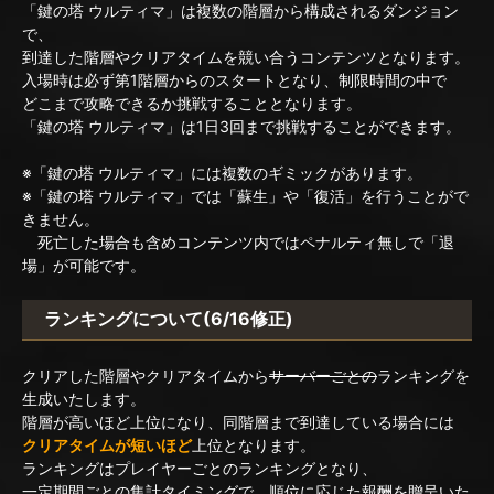
「鍵の塔 ウルティマ」は複数の階層から構成されるダンジョン
で、
到達した階層やクリアタイムを競い合うコンテンツとなります。
入場時は必ず第1階層からのスタートとなり、制限時間の中で
どこまで攻略できるか挑戦することとなります。
「鍵の塔 ウルティマ」は1日3回まで挑戦することができます。
※「鍵の塔 ウルティマ」には複数のギミックがあります。
※「鍵の塔 ウルティマ」では「蘇生」や「復活」を行うことがで
きません。
死亡した場合も含めコンテンツ内ではペナルティ無しで「退
場」が可能です。
ランキングについて(6/16修正)
クリアした階層やクリアタイムから
サーバーごとの
ランキングを
生成いたします。
階層が高いほど上位になり、同階層まで到達している場合には
クリアタイムが短いほど
上位となります。
ランキングはプレイヤーごとのランキングとなり、
一定期間ごとの集計タイミングで、順位に応じた報酬を贈呈いた