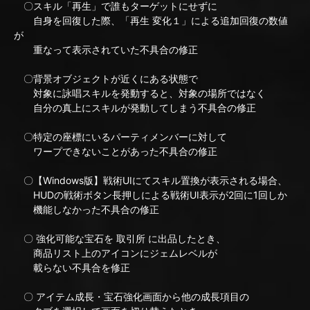
〇スキル「再生」で誰もターゲットにせずに
自身を回復した際、「再生 変化１」による追加回復の数値
が
重なって表示されていた不具合の修正
〇背景オブジェクトが近くにある状態で
対象に詠唱スキルを発動すると、対象の場所ではなく
自分の真上にスキルが発動してしまう不具合の修正
〇特定の座標にいるパーティメンバーに対して
ワープできないことがあった不具合の修正
〇【Windows版】戦術UIにてスキル置換が表示される場合、
HUDの戦術ボタン長押しによる戦術UI表示が2回に1回しか
機能しなかった不具合の修正
〇 強化可能な宝石を 取引所 に出品したとき、
商品リスト上のアイコンにジェムレベルが
載らない不具合を修正
〇 アイテム成長・宝石強化画面から他の成長項目の