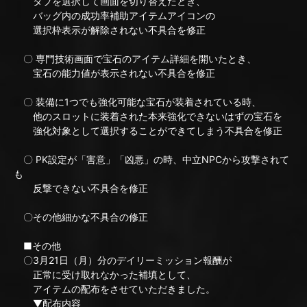
タブを選択して画面を切り替えたとき、
バッグ内の成功率補助アイテムアイコンの
選択枠表示が解除されない不具合を修正
〇 専門技術画面で宝石のアイテム詳細を開いたとき、
宝石の能力値が表示されない不具合を修正
〇 装備に1つでも強化可能な宝石が装着されている時、
他のスロットに装着された本来強化できないはずの宝石を
強化対象として選択することができてしまう不具合を修正
〇 PK設定が「害意」「凶悪」の時、中立NPCから攻撃されて
も
反撃できない不具合を修正
〇その他細かな不具合の修正
■その他
〇3月21日（月）分のデイリーミッション報酬が
正常に受け取れなかった補填として、
アイテムの配布をさせていただきました。
▼配布内容