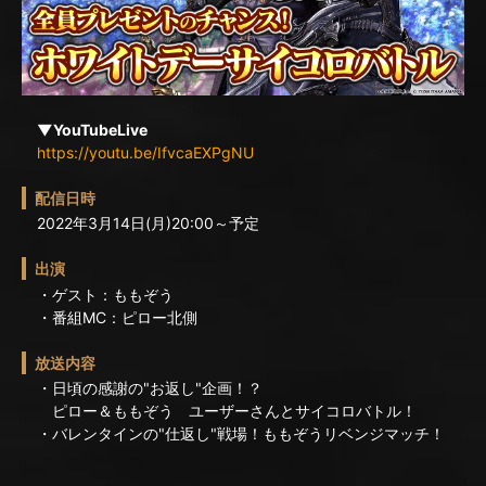
▼YouTubeLive
https://youtu.be/IfvcaEXPgNU
配信日時
2022年3月14日(月)20:00～予定
出演
・ゲスト：ももぞう
・番組MC：ピロー北側
放送内容
・日頃の感謝の"お返し"企画！？
ピロー＆ももぞう ユーザーさんとサイコロバトル！
・バレンタインの"仕返し"戦場！ももぞうリベンジマッチ！