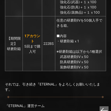
強化石(武器)＋１ｘ100
強化石(防具)＋１ｘ100
強化石(装飾品)＋１ｘ100
任意の研磨剤IVを50個入手で
きる箱。
1アカウン
■内容
【期間限
ト
・研磨剤箱ｘ1
定】
222BS
5回まで購
研磨剤箱
入可
※研磨剤箱は以下から1種選択
武器研磨剤IVｘ50
防具研磨剤IVｘ50
装飾研磨剤IVｘ50
それでは、引き続き『ETERNAL』をよろしくお願いいたしま
す。
『ETERNAL』運営チーム