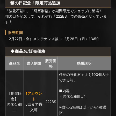
猫の日記念！限定商品追加
「強化石箱III」「研磨剤箱」が期間限定でショップに登場！
猫の日を記念して、それぞれ「222BS」での販売となっていま
す！
販売期間
2月22日（金）メンテナンス後 ～ 2月28日（月）13:59
◆商品名/販売価格
販売価
商品名
購入制限
効果説明
格
任意の強化石＋１を100個入手
できる箱。
■内容
【期間限
1アカウン
・強化石箱IIIｘ1
定】
ト
222BS
強化石箱I
5回まで購
※強化石箱IIIは以下から1種選
II
入可
択