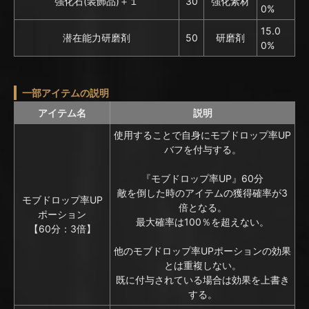
強化石(装飾品)＋１
30
強化素材
0%
15.0
潜在能力研磨剤
50
研磨剤
0%
一部アイテムの説明
アイテム名
説明
使用することで自身にモブドロップ率UP
バフを付与する。
『モブドロップ率UP』60分
敵を倒した時のアイテムの獲得確率が3
モブドロップ率UP
倍となる。
ポーション
最大確率は100％を超えない。
【60分：3倍】
他のモブドロップ率UPポーションの効果
とは重複しない。
既に付与されている場合は効果を上書き
する。