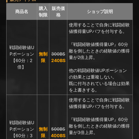
購入
販売価
商品名
ショップ説明
制限
格
使用することで自身に戦闘経験
値獲得量UPバフを付与する。
『戦闘経験値獲得量UP』60分
戦闘経験値U
敵を倒したときの経験値の獲得
Pポーション
無制
300BS
量が2倍上昇。
【60分：2
限
240BS
倍】
他の戦闘経験値UPポーション
の効果とは重複しない。
既に付与されている場合は効果
を上書きする。
使用することで自身に戦闘経験
値獲得量UPバフを付与する。
『戦闘経験値獲得量UP』60分
戦闘経験値U
敵を倒したときの経験値の獲得
Pポーション
無制
500BS
量が3倍上昇。
【60分：3
限
400BS