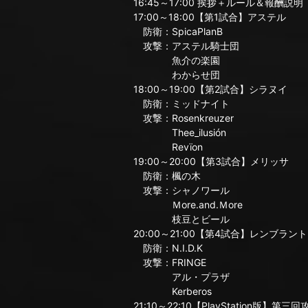
16:45～17:00 挨拶＋ルール＆報酬説明
17:00～18:00【第1試合】アステル
防衛：SpicaPlanB
攻撃：アステル騎士団
魚介の楽園
わからせ団
18:00～19:00【第2試合】シラヌイ
防衛：ミッドナイト
攻撃：Rosenkreuzer
Thee_ilusión
Revïon
19:00～20:00【第3試合】メリッサ
防衛：楓の木
攻撃：シャノワール
Ｍore.and.Ｍore
枝豆とビール
20:00～21:00【第4試合】レンブラント
防衛：N.I.D.K
攻撃：FRINGE
アル・プラザ
Kerberos
21:10～22:10【PlayStation版】第三