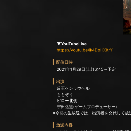
▼YouTubeLive
https://youtu.be/ik4DpHXItrY
配信日時
2021年1月29日(土)16:45～予定
出演
反王ケンラウヘル
ももぞう
ピロー北側
守田弘道(ゲームプロデューサー)
※今回の生放送では、出演者を交代して放
放送内容