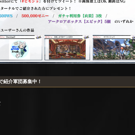
erで紹介軍団募集中！
て