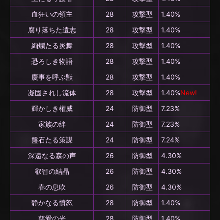
血狂いの領主
28
攻撃型
1.40%
腐り落ちた遺志
28
攻撃型
1.40%
絢爛たる炎舞
28
攻撃型
1.40%
恐ろしき物語
28
攻撃型
1.40%
慶事を呼ぶ獣
28
攻撃型
1.40%
凝固されし流体
28
攻撃型
1.40%
New!
輝かしき権威
24
防御型
7.23%
家族の絆
24
防御型
7.23%
盤石たる策謀
24
防御型
7.24%
深遠なる森の声
26
防御型
4.30%
叡智の結晶
26
防御型
4.30%
春の息吹
26
防御型
4.30%
静かなる憤怒
28
防御型
1.40%
慈愛の光
28
防御型
1.40%