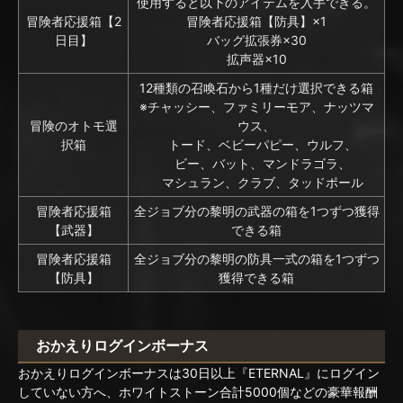
使用すると以下のアイテムを入手できる。
冒険者応援箱【2
冒険者応援箱【防具】×1
日目】
バッグ拡張券×30
拡声器×10
12種類の召喚石から1種だけ選択できる箱
※チャッシー、ファミリーモア、ナッツマ
冒険のオトモ選
ウス、
択箱
トード、ベビーパピー、ウルフ、
ビー、バット、マンドラゴラ、
マシュラン、クラブ、タッドポール
冒険者応援箱
全ジョブ分の黎明の武器の箱を1つずつ獲得
【武器】
できる箱
冒険者応援箱
全ジョブ分の黎明の防具一式の箱を1つずつ
【防具】
獲得できる箱
おかえりログインボーナス
おかえりログインボーナスは30日以上『ETERNAL』にログイン
していない方へ、ホワイトストーン合計5000個などの豪華報酬