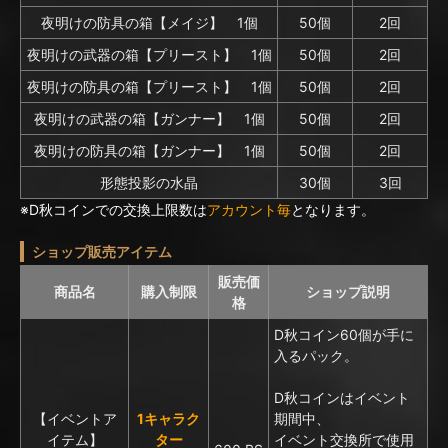
夜明けの防具の箱【メイジ】 1個
50個
2回
夜明けの武器の箱【プリースト】 1個
50個
2回
夜明けの防具の箱【プリースト】 1個
50個
2回
夜明けの武器の箱【ガンナー】 1個
50個
2回
夜明けの防具の箱【ガンナー】 1個
50個
2回
形態投影の水晶
30個
3回
※D秋コインでの交換上限数は
アカウント毎
となります。
ショップ販売アイテム
販売価
商品名
購入制限
ショップ説明
格
D秋コイン60個が手に
入るパック。
D秋コインはイベント
【イベントア
1キャラク
期間中、
イテム】
ター
イベント交換所で使用