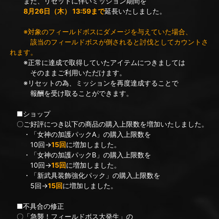
また、リセットに伴いミッション期間を
8月26日（木） 13:59まで
延長いたしました。
※対象のフィールドボスにダメージを与えていた場合、
該当のフィールドボスが倒されると討伐としてカウントさ
れます。
※正常に達成で取得していたアイテムにつきましては
そのままご利用いただけます。
※リセットの為、ミッションを再度達成することで
報酬を受け取ることができます。
■ショップ
〇ご好評につき以下の商品の購入上限数を増加いたしました。
・「女神の加護パックA」の購入上限数を
10回→
15回
に増加しました。
・「女神の加護パックB」の購入上限数を
10回→
15回
に増加しました。
・「新武具装飾強化パック」の購入上限数を
5回→
15回
に増加しました。
■不具合の修正
〇「急襲！フィールドボス大発生」の