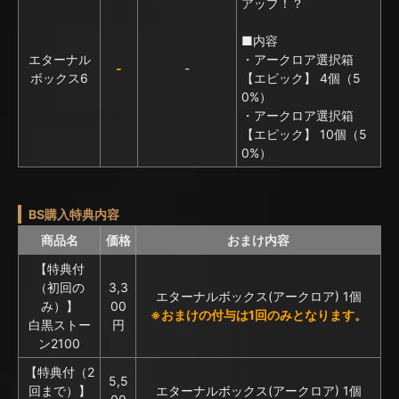
アップ！？
■内容
エターナル
・アークロア選択箱
-
-
ボックス6
【エピック】 4個（5
0%）
・アークロア選択箱
【エピック】 10個（5
0%）
BS購入特典内容
商品名
価格
おまけ内容
【特典付
（初回の
3,3
エターナルボックス(アークロア) 1個
み）】
00
※おまけの付与は1回のみとなります。
白黒ストー
円
ン2100
【特典付（2
5,5
回まで）】
エターナルボックス(アークロア) 1個