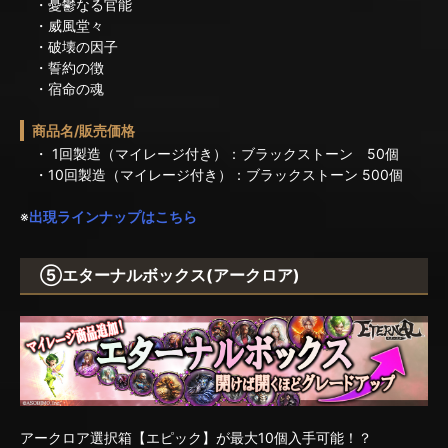
・憂鬱なる官能
・威風堂々
・破壊の因子
・誓約の徴
・宿命の魂
商品名/販売価格
・ 1回製造（マイレージ付き）：ブラックストーン 50個
・10回製造（マイレージ付き）：ブラックストーン 500個
※
出現ラインナップはこちら
⑤エターナルボックス(アークロア)
アークロア選択箱【エピック】が最大10個入手可能！？