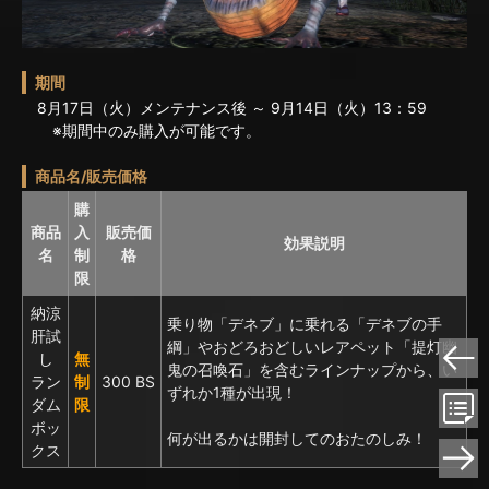
期間
8月17日（火）メンテナンス後 ～ 9月14日（火）13：59
※期間中のみ購入が可能です。
商品名/販売価格
購
商品
入
販売価
効果説明
名
制
格
限
納涼
乗り物「デネブ」に乗れる「デネブの手
肝試
綱」やおどろおどしいレアペット「提灯幽
し
無
鬼の召喚石」を含むラインナップから、い
ラン
制
300 BS
ずれか1種が出現！
ダム
限
ボッ
何が出るかは開封してのおたのしみ！
クス