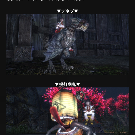
▼デネブ▼
▼提灯幽鬼▼