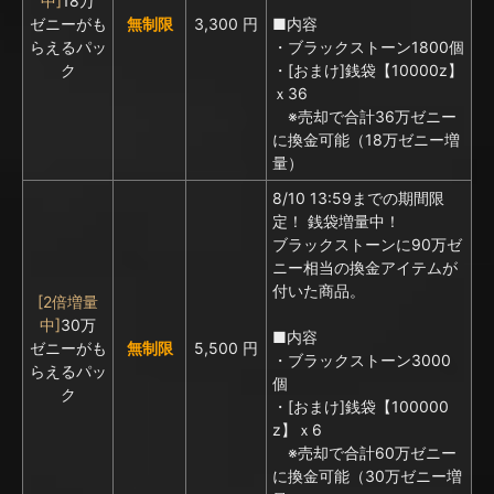
中]
18万
ゼニーがも
無制限
3,300 円
■内容
らえるパッ
・ブラックストーン1800個
ク
・[おまけ]銭袋【10000z】
ｘ36
※売却で合計36万ゼニー
に換金可能（18万ゼニー増
量）
8/10 13:59までの期間限
定！ 銭袋増量中！
ブラックストーンに
90万ゼ
ニー相当の換金アイテムが
付いた商品。
[2倍増量
中]
30万
■内容
ゼニーがも
無制限
5,500 円
・ブラックストーン3000
らえるパッ
個
ク
・[おまけ]銭袋【100000
z】ｘ6
※売却で合計60万ゼニー
に換金可能（30万ゼニー増