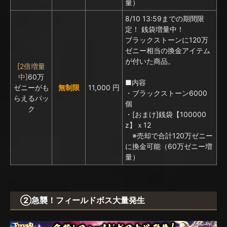
量）
8/10 13:59までの期間限
定！ 銭袋増量中！
ブラックストーンに
120万
ゼニー相当の換金アイテム
が付いた商品。
[2倍増量
中]
60万
■内容
ゼニーがも
無制限
11,000 円
・ブラックストーン6000
らえるパッ
個
ク
・[おまけ]銭袋【100000
z】ｘ12
※売却で合計120万ゼニー
に換金可能（60万ゼニー増
量）
②急襲！フィールドボス大量発生