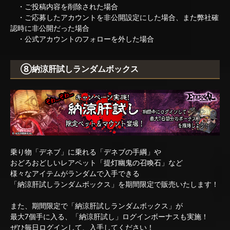
・ご投稿内容を削除された場合
・ご応募したアカウントを非公開設定にした場合、また弊社確
認時に非公開だった場合
・公式アカウントのフォローを外した場合
⑧納涼肝試しランダムボックス
乗り物「デネブ」に乗れる「デネブの手綱」や
おどろおどしいレアペット「提灯幽鬼の召喚石」など
様々なアイテムがランダムで入手できる
「納涼肝試しランダムボックス」を期間限定で販売いたします！
また、期間限定で「納涼肝試しランダムボックス」が
最大7個手に入る、「納涼肝試し」ログインボーナスも実施！
ぜひ毎日ログインして、入手してください！