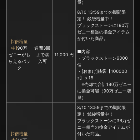
量）
8/10 13:59までの期間限
定！ 銭袋増量中！
ブラックストーンに
180万
ゼニー相当の換金アイテム
が付いた商品。
[2倍増量
中]
90万
週間3回
■内容
ゼニーがも
まで購
11,000 円
・ブラックストーン6000
らえるパッ
入可
個
ク
・[おまけ]銭袋【100000
z】ｘ18
※売却で合計180万ゼニー
に換金可能（90万ゼニー増
量）
8/10 13:59までの期間限
定！ 銭袋増量中！
ブラックストーンに
36万ゼ
ニー相当の換金アイテムが
[2倍増量
付いた商品。