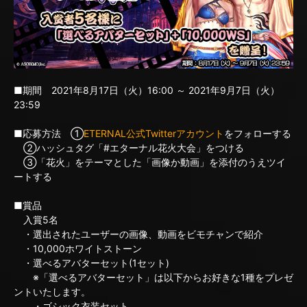
■期間 2021年8月17日（火）16:00 ～ 2021年9月7日（火）
23:59
■応募方法 ①
ETERNAL公式Twitterアカウント
をフォローする
②ハッシュタグ「#エターナル花火大会」をつける
③「花火」をテーマとした「画像か動画」を添付のうえツイ
ートする
■賞品
入賞5名
・選出されたユーザーの画像、動画をビモチャンで紹介
・10,000ホワイトストーン
・選べるアバターセット(1セット)
※「選べるアバターセット」は以下からお好きな1種をプレゼ
ントいたします。
・ゴシック衣装セット