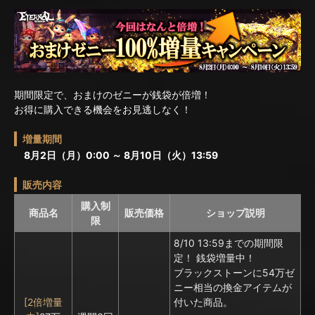
期間限定で、おまけのゼニーが銭袋が倍増！
お得に購入できる機会をお見逃しなく！
増量期間
8月2日（月）0:00 ～ 8月10日（火）13:59
販売内容
購入制
商品名
販売価格
ショップ説明
限
8/10 13:59までの期間限
定！ 銭袋増量中！
ブラックストーンに
54万ゼ
ニー相当の換金アイテムが
[2倍増量
付いた商品。