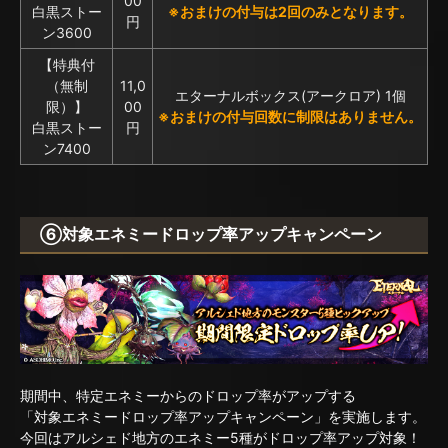
00
白黒ストー
※おまけの付与は2回のみとなります。
円
ン3600
【特典付
（無制
11,0
エターナルボックス(アークロア) 1個
限）】
00
※おまけの付与回数に制限はありません。
白黒ストー
円
ン7400
⑥対象エネミードロップ率アップキャンペーン
期間中、特定エネミーからのドロップ率がアップする
「対象エネミードロップ率アップキャンペーン」を実施します。
今回はアルシェド地方のエネミー5種がドロップ率アップ対象！