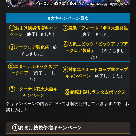
8大キャンペーン目次
①おまけ銭袋倍増キャン
②急襲！フィールドボス大量発生
ペーン
（終了しました）
（終了しました）
④人気エピック「ピックアップア
③アークロア強化祭
（終
ークロア製造」
（終了しまし
了しました）
た）
⑤エターナルボックス(ア
⑥対象エネミードロップ率アップ
ークロア)
（終了しまし
キャンペーン
（終了しました）
た）
⑦エターナル花火大会キ
⑧納涼肝試しランダムボックス
ャンペーン
各キャンペーンの内容については順次公開していきますので、お
楽しみに！
①おまけ銭袋倍増キャンペーン