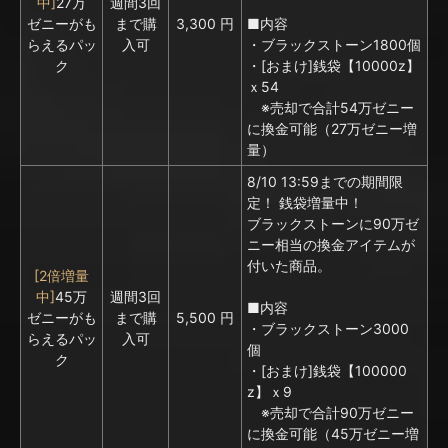
中]
27万
週間3回
ゼニーがも
まで購
3,300 円
■内容
らえるパッ
入可
・ブラックストーン1800個
ク
・[おまけ]銭袋【10000z】
ｘ54
※売却で合計54万ゼニー
に換金可能（27万ゼニー増
量）
8/10 13:59までの期間限
定！ 銭袋増量中！
ブラックストーンに
90万ゼ
ニー相当の換金アイテムが
付いた商品。
[2倍増量
中]
45万
週間3回
■内容
ゼニーがも
まで購
5,500 円
・ブラックストーン3000
らえるパッ
入可
個
ク
・[おまけ]銭袋【100000
z】ｘ9
※売却で合計90万ゼニー
に換金可能（45万ゼニー増