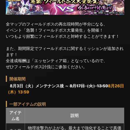
全マップのフィールドボスの再出現時間が半分になる、
イベント「急襲！フィールドボス大量発生」を開催！
いつもより頻繁にフィールドボスと対峙することができます！
また、期間限定でフィールドボスに関するミッションが追加され
ます！
全達成報酬は「エッセンティア箱」となっているので、
ぜひフィールドボス討伐にご参加ください。
開催期間
8月3日（火）メンテナンス後 ～
8月17日（火）13:59
8月26日
（木）13:59
一部アイテムの説明
アイテ
説明
ム名
物理攻撃力が上がる。最大まで強化することで真価