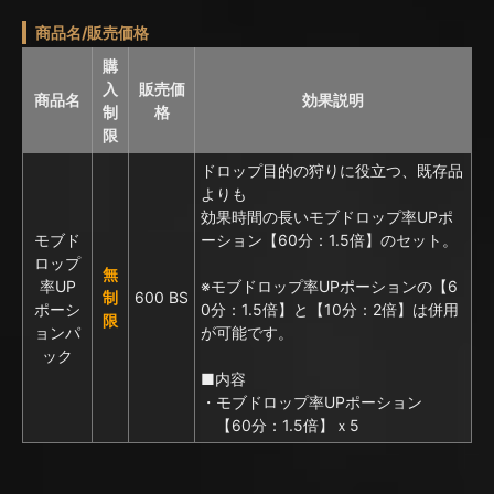
商品名/販売価格
購
入
販売価
商品名
効果説明
制
格
限
ドロップ目的の狩りに役立つ、既存品
よりも
効果時間の長いモブドロップ率UPポ
モブド
ーション【60分：1.5倍】のセット。
ロップ
無
率UP
※モブドロップ率UPポーションの【6
制
600 BS
ポーシ
0分：1.5倍】と【10分：2倍】は
併用
限
ョンパ
が可能です。
ック
■内容
・モブドロップ率UPポーション
【60分：1.5倍】ｘ5