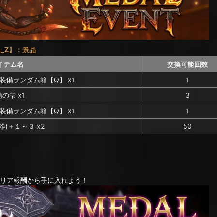
h_Z】：景品
イテム名
交換可能回数
 装備ランダム箱【Q】 x1
1
の雫 x1
3
 装備ランダム箱【Q】 x1
1
器)＋１～３ x2
50
のクリア報酬から手に入れよう！