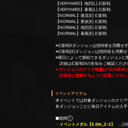
【VERYHARD】地烈[L] 幻影戦
【VERYHARD】暴風[L] 幻影戦
【NORMAL】激流[E] 幻影戦
【NORMAL】業炎[E] 幻影戦
【NORMAL】地烈[E] 幻影戦
【NORMAL】暴風[E] 幻影戦
※幻影戦IIダンジョンは招待状を消費せ
※幻影戦[E]ダンジョンは招待状を消費
※曜日によって挑戦できるダンジョンに
詳細は幻影戦IIIの告知をご確認くださ
※ダンジョンのクリア報酬は1日の取得
計画的に挑戦するようご注意ください
イベントアイテム
本イベントでは対象ダンジョンのクリア
各ダンジョンごとに毎日アイテムが入手
■期間①
・
イベントメダル【5.5th_Z-2】
…[V