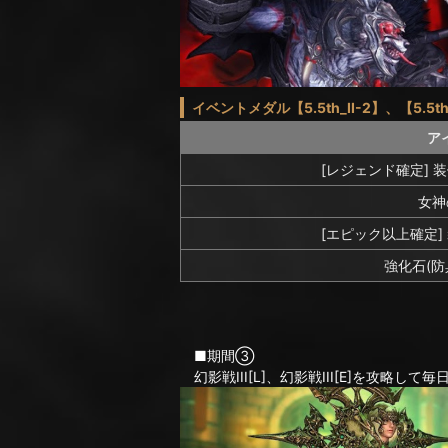
イベントメダル【5.5th_II-2】、【5.5t
ア
[レジェンド確定] 
女神
[エピック以上確定]
強化石(防
■期間③
幻影戦III[L]、幻影戦III[E]を攻略