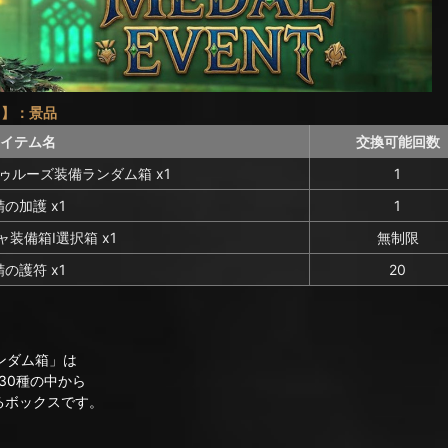
_E】：景品
イテム名
交換可能回数
トゥルーズ装備ランダム箱 x1
1
の加護 x1
1
装備箱I選択箱 x1
無制限
の護符 x1
20
ンダム箱」は
0種の中から
ボックスです。