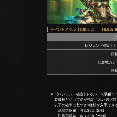
イベントメダル【5.5th_L】、【5.5th
ア
[レジェンド確定] 
妖精
幻影戦ガチャ
妖精
※「[レジェンド確定] トゥルーズ装備ラ
装備種とジョブ名が指定された選択箱3
以下の確率に基づき1種類が入手できる
武器選択箱：各3.35% (5種)
防具選択箱：各3.33% (25種)