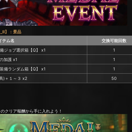
h_II】：景品
イテム名
交換可能回数
装備ジョブ選択箱【Q】 x1
1
の加護 x1
1
 装備ランダム箱【Q】 x1
1
具)＋１～３ x2
50
して毎日のクリア報酬から手に入れよう！