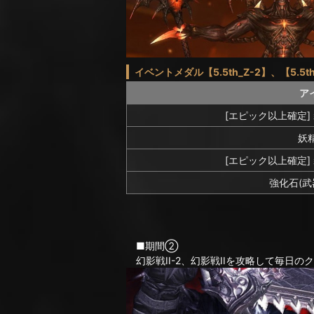
イベントメダル【5.5th_Z-2】、【5.5t
ア
[エピック以上確定]
妖精
[エピック以上確定]
強化石(武
■期間②
幻影戦II-2、幻影戦IIを攻略して毎日