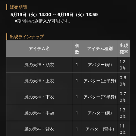
販売期間
5月19日（火）14:00 ～ 6月16日（火）13:59
※期間中のみ購入が可能です。
出現ラインナップ
個
出現
アイテム名
アイテム種別
数
確率
1.2
風の天神・頭衣
1
アバター(頭)
0%
0.6
風の天神・上衣
1
アバター(上半身)
0%
0.7
風の天神・下衣
1
アバター(下半身)
0%
1.3
風の天神・手袋
1
アバター(腕)
0%
1.1
風の天神・背衣
1
アバター(背中)
0%