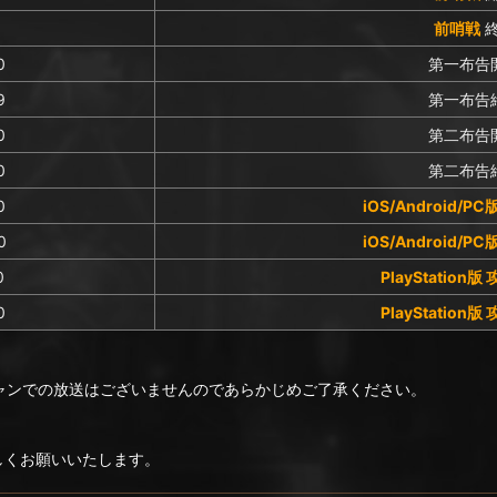
0
前哨戦
0
第一布告
9
第一布告
0
第二布告
0
第二布告
0
iOS/Android/P
0
iOS/Android/P
0
PlayStation版
0
PlayStation版
はビモチャンでの放送はございませんのであらかじめご了承ください。
ろしくお願いいたします。