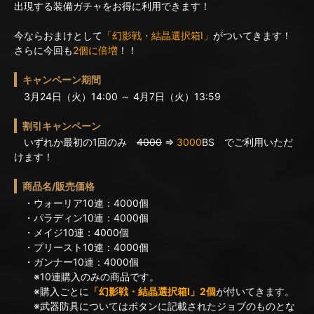
出現する装備ガチャをお得に利用できます！
今ならおまけとして
「幻影戦・結晶選択箱I」
がついてきます！
さらに今回も
2個に倍増
！！
キャンペーン期間
3月24日（火）14:00 ～ 4月7日（火）13:59
割引キャンペーン
いずれか最初の1回のみ
4000
⇒
3000
BS でご利用いただ
けます！
商品名/販売価格
・ウォーリア10連：4000個
・パラディン10連：4000個
・メイジ10連：4000個
・プリースト10連：4000個
・ガンナー10連：4000個
※10連購入のみの商品です。
※購入ごとに
「幻影戦・結晶選択箱I」2個
が付いてきます。
※武器防具についてはボタンに記載されたジョブのものとな