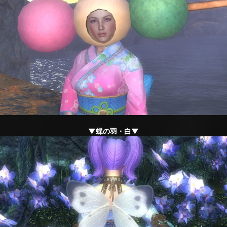
▼蝶の羽・白▼