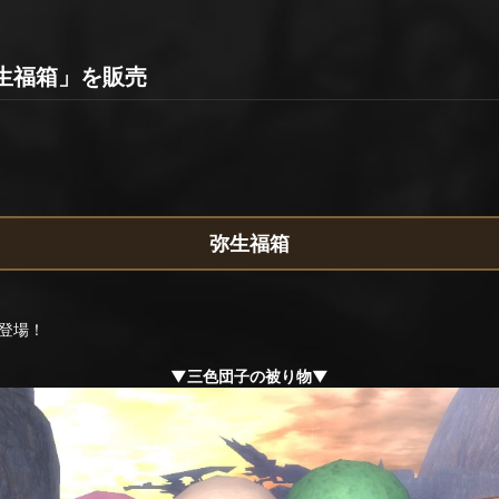
生福箱」を販売
弥生福箱
登場！
▼三色団子の被り物▼