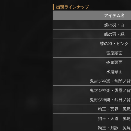
出現ラインナップ
アイテム名
蝶の羽・白
蝶の羽・緑
蝶の羽・ピンク
雷鬼頭面
炎鬼頭面
水鬼頭面
鬼封ジ神楽・常闇ノ背
鬼封ジ神楽・霹靂ノ背
鬼封ジ神楽・烈日ノ背
狗王・冥界 尻尾
狗王・天道 尻尾
狗王・月詠 尻尾