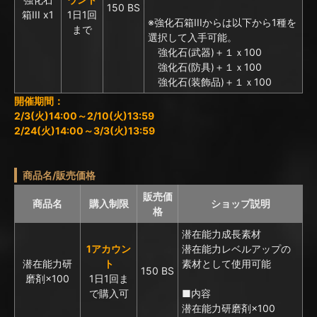
150 BS
箱III x1
1日1回
※強化石箱IIIからは以下から1種を
まで
選択して入手可能。
強化石(武器)＋１ｘ100
強化石(防具)＋１ｘ100
強化石(装飾品)＋１ｘ100
開催期間：
2/3(火)14:00～2/10(火)13:59
2/24(火)14:00～3/3(火)13:59
商品名/販売価格
販売価
商品名
購入制限
ショップ説明
格
潜在能力成長素材
1アカウン
潜在能力レベルアップの
潜在能力研
ト
素材として使用可能
150 BS
磨剤×100
1日1回ま
で購入可
■内容
潜在能力研磨剤×100