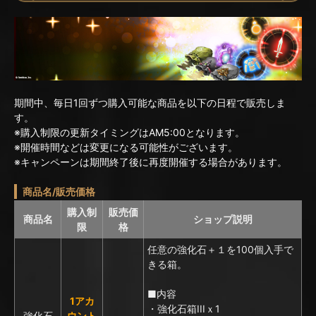
期間中、毎日1回ずつ購入可能な商品を以下の日程で販売しま
す。
※購入制限の更新タイミングはAM5:00となります。
※開催時間などは変更になる可能性がございます。
※キャンペーンは期間終了後に再度開催する場合があります。
商品名/販売価格
購入制
販売価
商品名
ショップ説明
限
格
任意の強化石＋１を100個入手で
きる箱。
■内容
1アカ
・強化石箱IIIｘ1
強化石
ウント