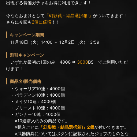
出現する装備ガチャをお得に利用できます！
今ならおまけとして
「幻影戦・結晶選択箱I」
がついてきます！
さらに今回も
2個に倍増
！！
キャンペーン期間
11月18日（火）14:00 ～ 12月2日（火）13:59
割引キャンペーン
いずれか最初の1回のみ
4000
⇒
3000
BS でご利用いただ
けます！
商品名/販売価格
・ウォーリア10連：4000個
・パラディン10連：4000個
・メイジ10連：4000個
・プリースト10連：4000個
・ガンナー10連：4000個
※10連購入のみの商品です。
※購入ごとに
「幻影戦・結晶選択箱I」2個
が付いてきます。
※武器防具についてはボタンに記載されたジョブのものとな