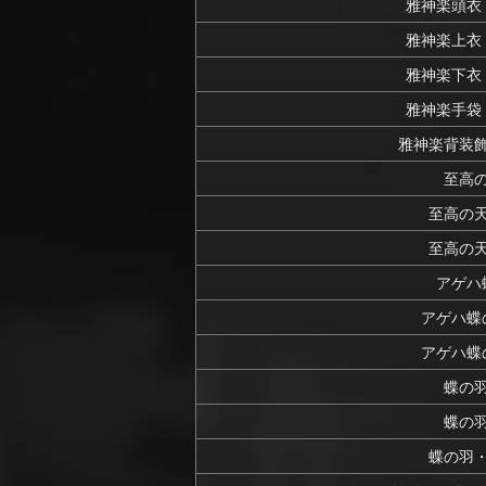
雅神楽頭衣
雅神楽上衣
雅神楽下衣
雅神楽手袋
雅神楽背装
至高
至高の
至高の
アゲハ
アゲハ蝶
アゲハ蝶
蝶の
蝶の
蝶の羽