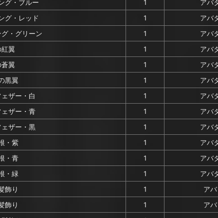
ング・ブルー
1
アバタ
ング・レッド
1
アバタ
ング・グリーン
1
アバタ
の紅翼
1
アバタ
の蒼翼
1
アバタ
の黒翼
1
アバタ
フェザー・白
1
アバタ
フェザー・青
1
アバタ
フェザー・黒
1
アバタ
根・紫
1
アバタ
根・青
1
アバタ
根・緑
1
アバタ
髪飾り
1
アバ
髪飾り
1
アバ