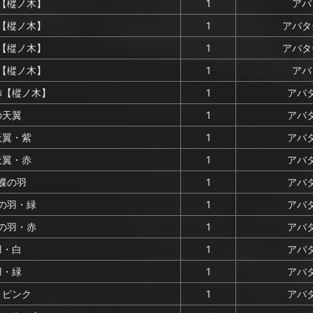
【樅ノ木】
1
アバ
【樅ノ木】
1
アバタ
【樅ノ木】
1
アバタ
【樅ノ木】
1
アバ
飾【樅ノ木】
1
アバタ
の天翼
1
アバタ
天翼・紫
1
アバタ
天翼・赤
1
アバタ
蝶の羽
1
アバタ
の羽・緑
1
アバタ
の羽・赤
1
アバタ
羽・白
1
アバタ
羽・緑
1
アバタ
・ピンク
1
アバタ