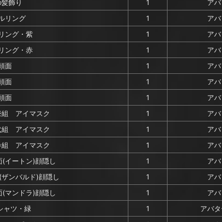
の髪飾り
1
アバ
ルリング
1
アバ
リング・紫
1
アバ
リング・赤
1
アバ
頭面
1
アバ
頭面
1
アバ
頭面
1
アバ
壱組 アイマスク
1
アバ
弐組 アイマスク
1
アバ
参組 アイマスク
1
アバ
(イートン)顔隠し
1
アバ
(ザンバルド)顔隠し
1
アバ
(マンドラ)顔隠し
1
アバ
シャツ・緑
1
アバタ