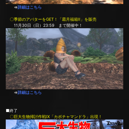
⇒
詳細はこちら
〇季節のアバターをGET！「霜月福箱II」を販売
11月30日（日）23:59 まで開催中！
⇒
詳細はこちら
■終了
〇巨大生物掃討作戦IX「カボチャマンドラ」出現！