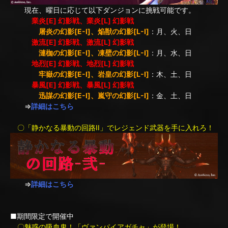
現在、曜日に応じて以下ダンジョンに挑戦可能です。
業炎[E] 幻影戦、業炎[L] 幻影戦
屠炎の幻影[E-I]、焔獣の幻影[L-I]
：月、火、日
激流[E] 幻影戦、激流[L] 幻影戦
漣枷の幻影[E-I]、凍壁の幻影[L-I]
：月、水、日
地烈[E] 幻影戦、地烈[L] 幻影戦
牢嶽の幻影[E-I]、岩皇の幻影[L-I]
：木、土、日
暴風[E] 幻影戦、暴風[L] 幻影戦
迅謀の幻影[E-I]、嵐守の幻影[L-I]
：金、土、日
⇒
詳細はこちら
〇「静かなる暴動の回路II」でレジェンド武器を手に入れろ！
⇒
詳細はこちら
■期間限定で開催中
〇魅惑の吸血鬼！「ヴァンパイアガチャ」が登場！