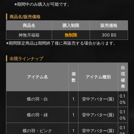
※期間中のみ購入が可能です。
商品名/販売価格
商品名
購入制限
販売価格
神無月福箱
無制限
300 BS
※期間限定商品は期間終了後に再販売する場合があります。
出現ラインナップ
出
個
現
アイテム名
アイテム種別
数
確
率
0.1
蝶の羽・白
1
背中アバター(翼)
0%
0.1
蝶の羽・緑
1
背中アバター(翼)
0%
0.1
蝶の羽・ピンク
1
背中アバター(翼)
0%