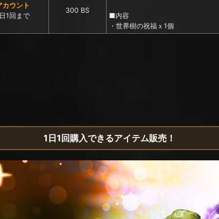
アカウント
300 BS
日1回まで
■内容
・世界樹の祝福ｘ1個
1日1回購入できるアイテム販売！