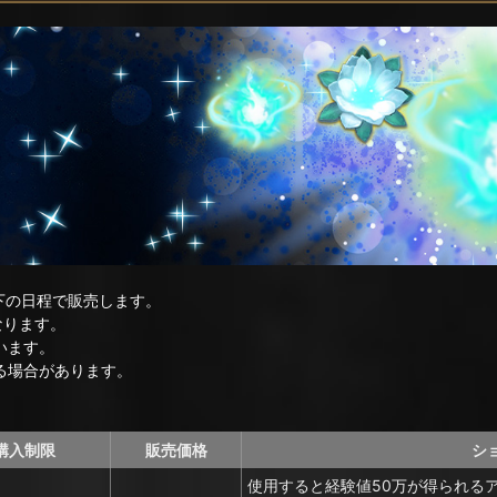
下の日程で販売します。
なります。
います。
る場合があります。
購入制限
販売価格
シ
使用すると経験値50万が得られる