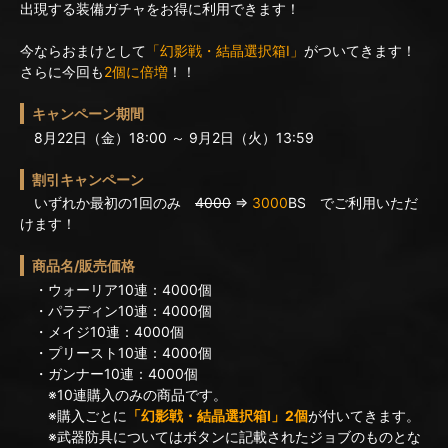
出現する装備ガチャをお得に利用できます！
今ならおまけとして
「幻影戦・結晶選択箱I」
がついてきます！
さらに今回も
2個に倍増
！！
キャンペーン期間
8月22日（金）18:00 ～ 9月2日（火）13:59
割引キャンペーン
いずれか最初の1回のみ
4000
⇒
3000
BS でご利用いただ
けます！
商品名/販売価格
・ウォーリア10連：4000個
・パラディン10連：4000個
・メイジ10連：4000個
・プリースト10連：4000個
・ガンナー10連：4000個
※10連購入のみの商品です。
※購入ごとに
「幻影戦・結晶選択箱I」2個
が付いてきます。
※武器防具についてはボタンに記載されたジョブのものとな