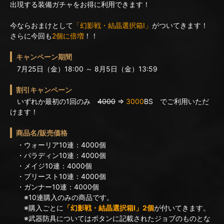
出現する装備ガチャをお得に利用できます！
今ならおまけとして
「幻影戦・結晶選択箱I」
がついてきます！
さらに今回も
2個に倍増
！！
キャンペーン期間
7月25日（金）18:00 ～ 8月5日（金）13:59
割引キャンペーン
いずれか最初の1回のみ
4000
⇒
3000
BS でご利用いただ
けます！
商品名/販売価格
・ウォーリア10連：4000個
・パラディン10連：4000個
・メイジ10連：4000個
・プリースト10連：4000個
・ガンナー10連：4000個
※10連購入のみの商品です。
※購入ごとに
「幻影戦・結晶選択箱I」2個
が付いてきます。
※武器防具についてはボタンに記載されたジョブのものとな