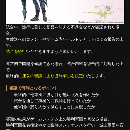
試合中、進行に著しく影響を与える不具合などが確認された場
合、
生放送へのコメントやゲーム内ワールドチャットによる報告の上
で、
試合を続行
いただきますようお願いいたします。
運営側で問題を確認できた場合、試合内容を総合的に判断した上
で、
最終的に
運営の審議により勝利軍団を決定
いたします。
審議で有利となるポイント
・最終的に他軍団に勝ち目が無い状況を作れたか
・試合を通して積極的に戦闘を行っていたか
・他軍団の残り人数を減らすことに貢献したか
審議の結果がゲームシステム上の勝利軍団と異なる場合、
勝利軍団発表後速やかに臨時メンテナンスを行い、城主軍団を変