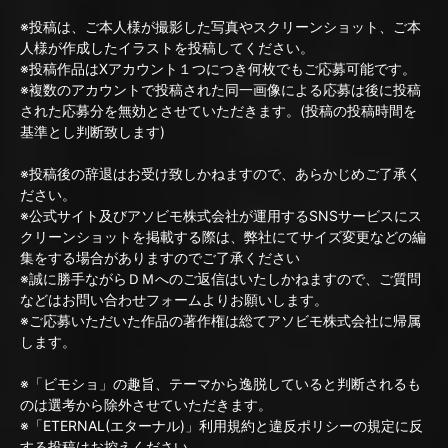
※投稿は、ご本人様が撮影した写真やスクリーンショット、ご本
人様が作成したイラストを投稿してください。
※投稿作品はXアカウント１つにつき何枚でもご応募可能です。
※複数のアカウントで投稿された同一画像による応募は後に投稿
された応募分を無効とさせていただきます。(投稿の投稿時間を
基準とし判断致します)
※投稿後の辞退はお受け致しかねますので、あらかじめご了承く
ださい。
※公式サイト及びアソビモ株式会社が運用するSNSサービスにス
クリーンショットを掲載する際は、弊社にてサイズ変更などの編
集をする場合がありますのでご了承ください
※誠に勝手ながらＤＭへのご返信はいたしかねますので、ご質問
などはお問い合わせフォームよりお願いします。
※ご応募いただいた作品の著作権は総てアソビモ株式会社に帰属
します。
※「ビモショ」の趣旨、テーマから逸脱していると判断されるも
のは選考から除外させていただきます。
※「ETERNAL(エターナル)」利用規約と違反ポリシーの規定に反
する投稿はお控えください。