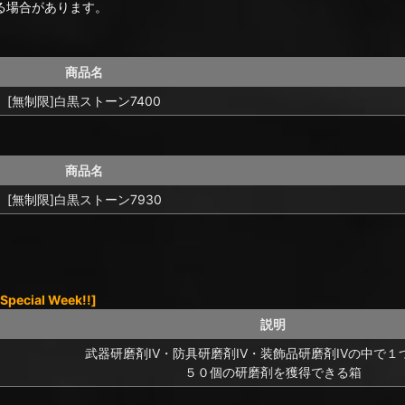
る場合があります。
商品名
[無制限]白黒ストーン7400
商品名
[無制限]白黒ストーン7930
ecial Week!!]
説明
武器研磨剤IV・防具研磨剤IV・装飾品研磨剤IVの中で１
５０個の研磨剤を獲得できる箱