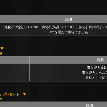
説明
強化石(武器)＋１×100、強化石(防具)＋１×100、強化石(装飾品)＋
1つを選んで獲得できる箱
！▼
9
説明
潜在能力成長
潜在能力レベル
素材として使
個」プレゼント！▼
9
説明