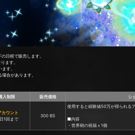
下の日程で販売します。
なります。
います。
る場合があります。
購入制限
販売価格
シ
使用すると経験値50万が得られる
アカウント
300 BS
日1回まで
■内容
・世界樹の祝福ｘ1個