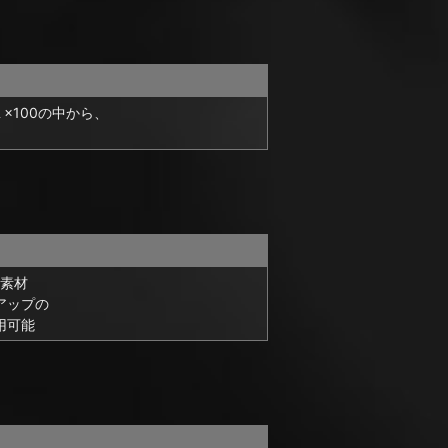
１×100の中から、
素材
アップの
用可能