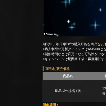
期間中、毎日1回ずつ購入可能な商品を以
※購入制限の更新タイミングはAM5:00と
※開催時間などは変更になる可能性がござ
※キャンペーンは期間終了後に再度開催す
商品名/販売価格
商品名
1
世界樹の祝福 1個
毎
開催期間：